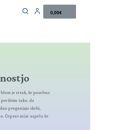
0,00
€
dnostjo
oblem je strah, še posebno
 preživim tako, da
dno preganjajo skrbi,
slo. Čeprav mi je uspelo že