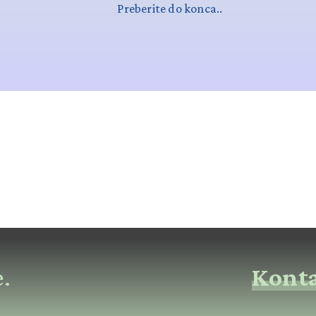
Preberite do konca..
e.
Konta