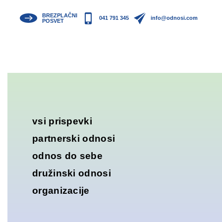
BREZPLAČNI
041 791 345
info@odnosi.com
POSVET
vsi prispevki
partnerski odnosi
odnos do sebe
družinski odnosi
organizacije