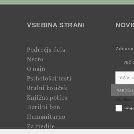
VSEBINA STRANI
NOVI
Zdrava
Področja dela
Necto
VEČ 
O naju
Psihološki testi
Bralni kotiček
NAROČIT
Knjižna polica
Checkbox 
Darilni bon
Strinj
Humanitarno
Za medije