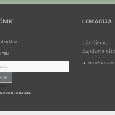
ČNIK
LOKACIJA
 družina
Ljubljana,
Kajuhova uli
O TEM
POKAŽI NA ZEM
E SE
Field
am se s
pogoji sodelovanja.