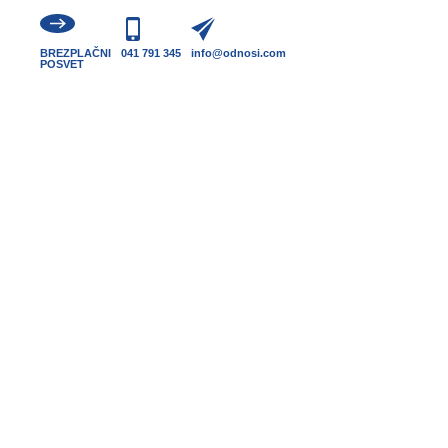
BREZPLAČNI
041 791 345
info@odnosi.com
POSVET