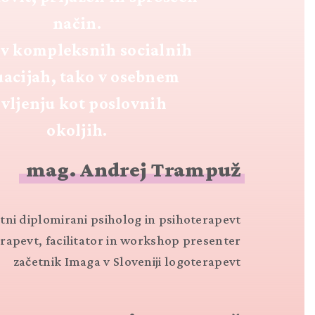
način.
 v kompleksnih socialnih
uacijah, tako v osebnem
ivljenju kot poslovnih
okoljih.
mag. Andrej Trampuž
etni diplomirani psiholog in psihoterapevt
erapevt, facilitator in workshop presenter
začetnik Imaga v Sloveniji logoterapevt