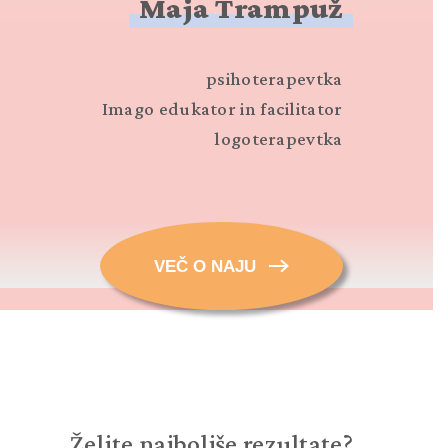
Maja Trampuž
psihoterapevtka
Imago edukator in facilitator
logoterapevtka
VEČ O NAJU
Želite najboljše rezultate?