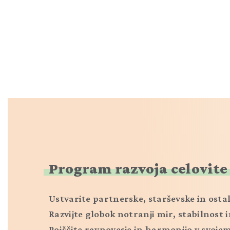
Program razvoja celovite
Ustvarite partnerske, starševske in ostal
Razvijte globok notranji mir, stabilnost 
Poiščite ravnovesje in harmonijo v svojem 