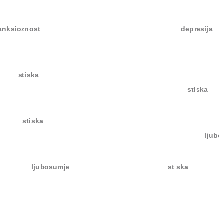
anksioznost
depresija
stiska
stiska
stiska
lju
ljubosumje
stiska