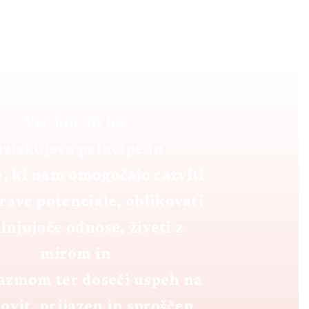
Več kot 30 let
aziskujeva principe in
e, ki nam omogočajo razviti
prave potenciale, oblikovati
lnjujoče odnose, živeti z
mirom in
azmom ter doseči uspeh na
ovit, prijazen in sproščen