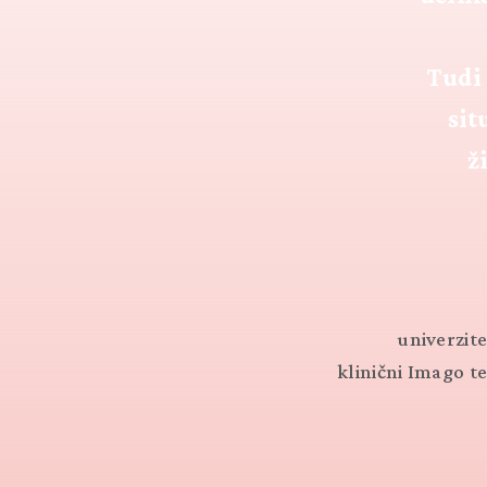
Tudi
sit
ž
univerzit
klinični Imago t