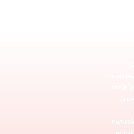
KDO SVA?
r
veščin
svoje 
izpo
entuzi
učink