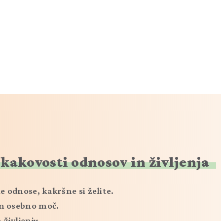
NECTO
 kakovosti odnosov in življenja
e odnose, kakršne si želite.
in osebno moč.
življenju.