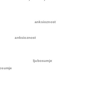
anksioznost
anksioznost
ljubosumje
bosumje