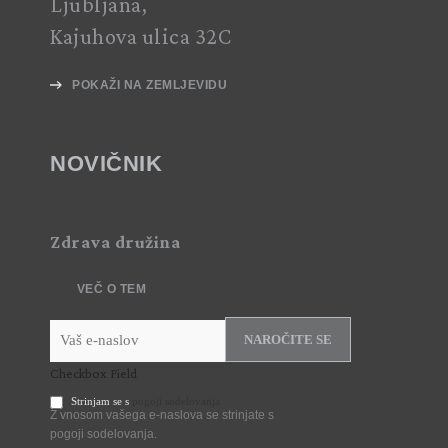
Ljubljana,
Kajuhova ulica 32C
POKAŽI NA ZEMLJEVIDU
NOVIČNIK
Zdrava družina
VEČ O TEM
NAROČITE SE
Checkbox Field
Strinjam se s
pogoji sodelovanja.
Z vnosom vašega e-naslova se strinjate s
pogoji sodelovanja.