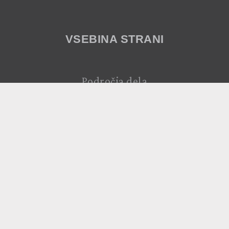
VSEBINA STRANI
Področja dela
Necto
KATEGORIJE
O naju
Psihološki testi
Bralni kotiček
Knjižna polica
Darilni bon
Humanitarno
Za medije