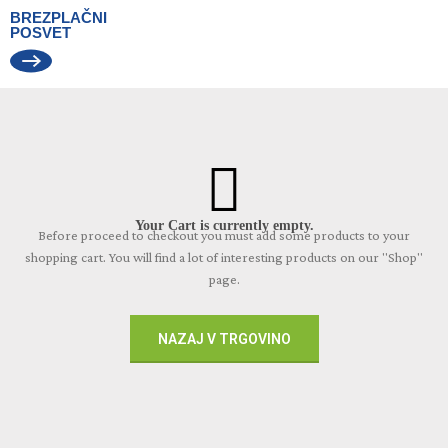
BREZPLAČNI
POSVET
Vaša košarica je trenutno
prazna.
Before proceed to checkout you must add some products to your
shopping cart.
You will find a lot of interesting products on our "Shop"
page.
NAZAJ V TRGOVINO