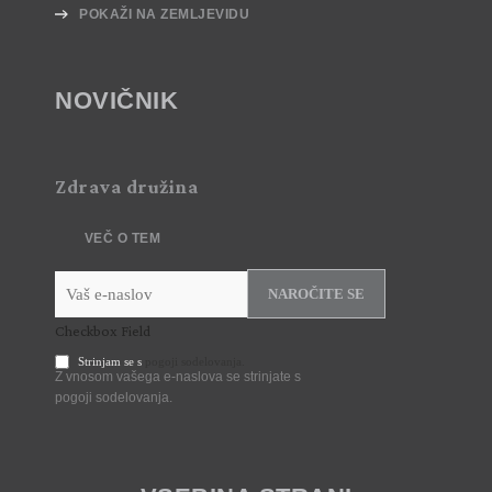
POKAŽI NA ZEMLJEVIDU
NOVIČNIK
Zdrava družina
VEČ O TEM
NAROČITE SE
Checkbox Field
Strinjam se s
pogoji sodelovanja.
Z vnosom vašega e-naslova se strinjate s
pogoji sodelovanja.