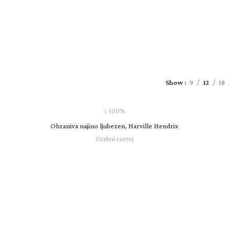
Show
9
12
18
↓ 100%
Ohraniva najino ljubezen, Harville Hendrix
Osebni razvoj
25,00
€