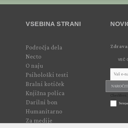
VSEBINA STRANI
NOVI
Zdrava
Področja dela
Necto
VEČ 
O naju
Psihološki testi
Bralni kotiček
NAROČIT
Knjižna polica
Checkbox 
Darilni bon
Strinj
Humanitarno
Za medije