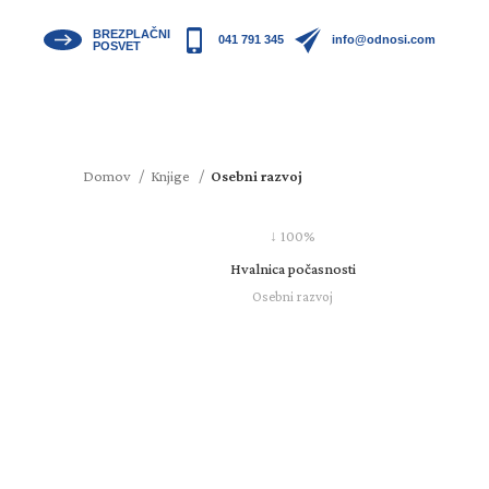
BREZPLAČNI
041 791 345
info@odnosi.com
POSVET
Domov
Knjige
Osebni razvoj
↓ 100%
Hvalnica počasnosti
Osebni razvoj
19,90
€