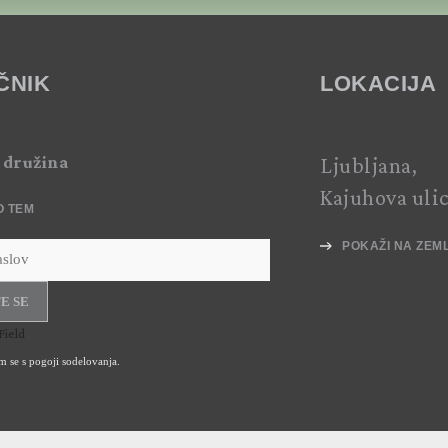
ČNIK
LOKACIJA
 družina
Ljubljana,
Kajuhova uli
O TEM
POKAŽI NA ZEM
E SE
Field
am se s
pogoji sodelovanja.